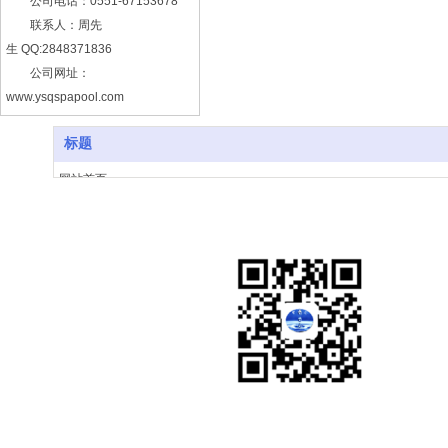
公司电话：0551-67153678
联系人：周先
生 QQ:2848371836
公司网址：
www.ysqspapool.com
安徽地址：
标题
安徽省合肥市瑶海区胜利路66
号5幢1308室
网站首页
安徽银水泉
51搜了网
关于我们
产品展示
新闻动态
工程案例
视频展示
人才招聘
联系我们
银水泉微信公众号