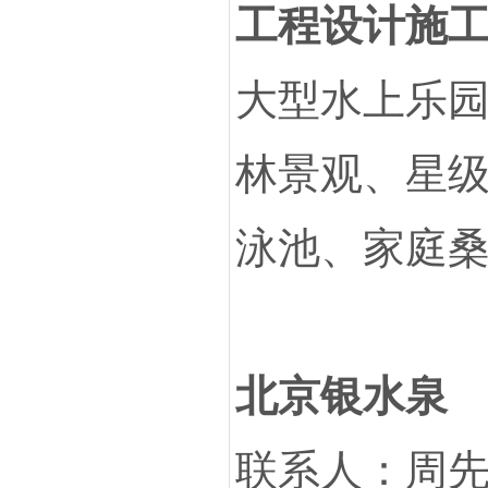
工程设计施
大型水上乐
林景观、星
泳池、家庭
北京银水泉
联系人：周先生 