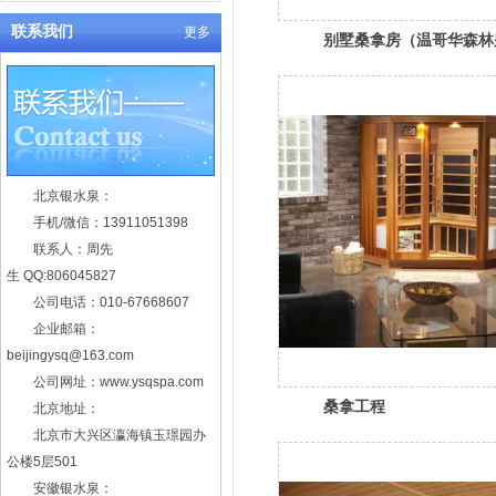
联系我们
更多
别墅桑拿房（温哥华森林
北京银水泉：
手机/微信：13911051398
联系人：周先
生 QQ:806045827
公司电话：010-67668607
企业邮箱：
beijingysq@163.com
公司网址：www.ysqspa.com
桑拿工程
北京地址：
北京市大兴区瀛海镇玉璟园办
公楼5层501
安徽银水泉：