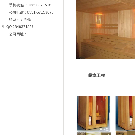
手机/微信：13856921518
公司电话：0551-67153678
联系人：周先
生 QQ:2848371836
公司网址：
www.ysqspapool.com
安徽地址：
安徽省合肥市瑶海区胜利路66
号5幢1308室
桑拿工程